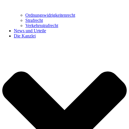
Ordnungswidrig­keitenrecht
Strafrecht
Verkehrsstrafrecht
News und Urteile
Die Kanzlei