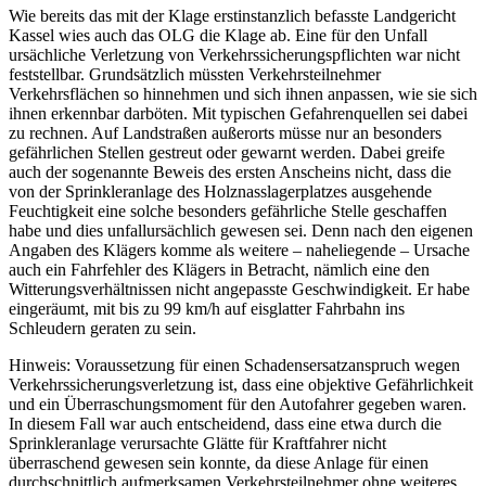
Wie bereits das mit der Klage erstinstanzlich befasste Landgericht
Kassel wies auch das OLG die Klage ab. Eine für den Unfall
ursächliche Verletzung von Verkehrssicherungspflichten war nicht
feststellbar. Grundsätzlich müssten Verkehrsteilnehmer
Verkehrsflächen so hinnehmen und sich ihnen anpassen, wie sie sich
ihnen erkennbar darböten. Mit typischen Gefahrenquellen sei dabei
zu rechnen. Auf Landstraßen außerorts müsse nur an besonders
gefährlichen Stellen gestreut oder gewarnt werden. Dabei greife
auch der sogenannte Beweis des ersten Anscheins nicht, dass die
von der Sprinkleranlage des Holznasslagerplatzes ausgehende
Feuchtigkeit eine solche besonders gefährliche Stelle geschaffen
habe und dies unfallursächlich gewesen sei. Denn nach den eigenen
Angaben des Klägers komme als weitere – naheliegende – Ursache
auch ein Fahrfehler des Klägers in Betracht, nämlich eine den
Witterungsverhältnissen nicht angepasste Geschwindigkeit. Er habe
eingeräumt, mit bis zu 99 km/h auf eisglatter Fahrbahn ins
Schleudern geraten zu sein.
Hinweis: Voraussetzung für einen Schadensersatzanspruch wegen
Verkehrssicherungsverletzung ist, dass eine objektive Gefährlichkeit
und ein Überraschungsmoment für den Autofahrer gegeben waren.
In diesem Fall war auch entscheidend, dass eine etwa durch die
Sprinkleranlage verursachte Glätte für Kraftfahrer nicht
überraschend gewesen sein konnte, da diese Anlage für einen
durchschnittlich aufmerksamen Verkehrsteilnehmer ohne weiteres