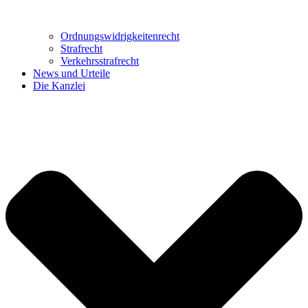
Ordnungswidrig­keitenrecht
Strafrecht
Verkehrsstrafrecht
News und Urteile
Die Kanzlei