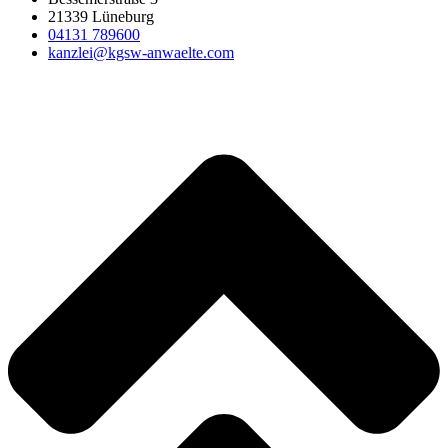
21339 Lüneburg
04131 789600
kanzlei@kgsw-anwaelte.com