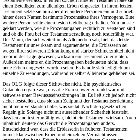
Testamente verfasst. In einem solchen früheren Testament hatte sie
einen Beteiligten zum alleinigen Erben eingesetzt. In ihrem letzten
Testament setzte sie nun aber drei andere Personen ein und schrieb
hinter deren Namen bestimmte Prozentsätze ihres Vermögens. Eine
weitere Person sollte einen festen Geldbetrag erhalten. Nun musste
geklärt werden, wie die Prozentangaben rechtlich zu verstehen sind
und ob die Frau bei der Testamentserstellung noch testierfähig war.
Der Mann, der sich weiterhin als Alleinerben sah, hielt das letzte
Testament für unwirksam und argumentierte, die Erblasserin sei
wegen ihrer schweren Erkrankung und starker Schmerzmittel nicht
mehr in der Lage gewesen, wirksam ein Testament zu errichten.
Außerdem meinte er, die Prozentangaben bedeuteten nicht, dass
neue Erben eingesetzt worden seien. Es handle sich lediglich um
einzelne Zuwendungen, während er selbst Alleinerbe geblieben sei.
Das OLG folgte dieser Sichtweise nicht. Ein psychiatrisches
Gutachten ergab zwar, dass die Frau schwer erkrankt war und
zeitweise unter Bewusstseinsstörungen litt. Es ließ sich jedoch nicht
sicher feststellen, dass sie zum Zeitpunkt der Testamentserrichtung
nicht mehr verstanden habe, was sie tat. Nach den gesetzlichen
Regeln gilt: Solange nicht mit ausreichender Sicherheit feststeht,
dass jemand testierunfähig war, bleibt ein Testament wirksam. Auch
inhaltlich deutete das Gericht die Prozentangaben anders.
Entscheidend war, dass die Erblasserin in früheren Testamenten
immer klar zwischen Erben und einzelnen Vermächtnissen