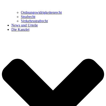
Ordnungswidrig­keitenrecht
Strafrecht
Verkehrsstrafrecht
News und Urteile
Die Kanzlei