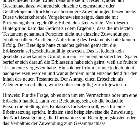
unterschieden hatte. Erben benannte sie mit festen Quoten am
Gesamtnachlass, während sie einzelne Gegenstände oder
Geldbeträge ausdrücklich als besondere Zuwendungen bezeichnete.
Diese wiederkehrende Vorgehensweise zeigte, dass sie mit
Prozentangaben regelmäßig Erben einsetzen wollte. Vor diesem
Hintergrund kam das Gericht zu dem Ergebnis, dass die im letzten
Testament genannten Personen nicht nur einzelne Zuwendungen
erhalten sollten. Auch eine Anfechtung des Testaments hatte keinen
Erfolg. Der Beteiligte hatte zunächst geltend gemacht, die
Erblasserin sei geschäftsunfähig gewesen. Das ist jedoch kein
gesetzlich anerkannter Grund, um ein Testament anzufechten. Später
berief er sich darauf, die Erblasserin habe sich geirrt, weil sie frühere
Testamente vergessen habe. Ein solcher Irrtum konnte jedoch nicht
nachgewiesen werden und war außerdem nicht entscheidend für den
Inhalt des neuen Testaments. Der Antrag, einen Erbschein als
Alleinerbe zu erhalten, wurde daher endgültig zurückgewiesen.
Hinweis: Für die Frage, ob es sich um ein Vermächtnis oder um eine
Erbschaft handelt, kann von Bedeutung sein, ob die bedachte
Person die Stellung des Erblassers fortsetzen soll, was für eine
Erbeinsetzung spricht. Indizien sind beispielsweise die Zuweisung
der Nachlassregelung, die Übernahme von Beerdigungskosten oder
das Verhältnis der Zuwendung zum Gesamtnachlass.